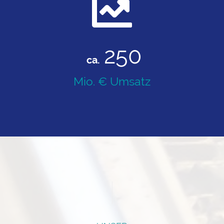
250
ca.
Mio. € Umsatz