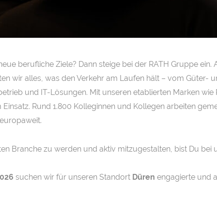
neue berufliche Ziele? Dann steige bei der RATH Gruppe ein. A
en wir alles, was den Verkehr am Laufen hält – vom Güter- 
betrieb und IT-Lösungen. Mit unseren etablierten Marken wie
im Einsatz. Rund 1.800 Kolleginnen und Kollegen arbeiten ge
 europaweit.
ten Branche zu werden und aktiv mitzugestalten, bist Du bei un
2026
suchen wir für unseren Standort
Düren
engagierte und 