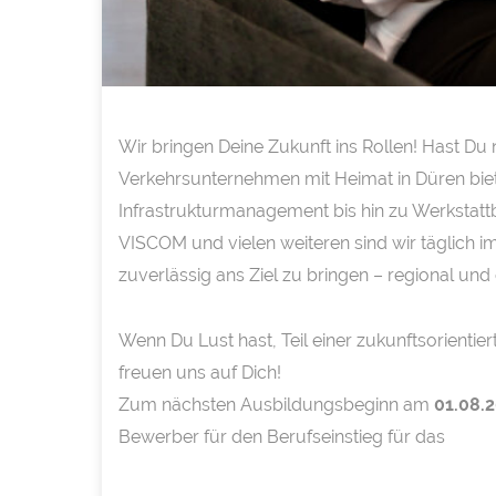
Wir bringen Deine Zukunft ins Rollen! Hast Du 
Verkehrsunternehmen mit Heimat in Düren biet
Infrastrukturmanagement bis hin zu Werkstatt
VISCOM und vielen weiteren sind wir täglich 
zuverlässig ans Ziel zu bringen – regional und
Wenn Du Lust hast, Teil einer zukunftsorientier
freuen uns auf Dich!
Zum nächsten Ausbildungsbeginn am
01.08.
Bewerber für den Berufseinstieg für das