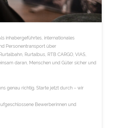
ls inhabergeführtes, internationales
und Personentransport über
 Rurtalbahn, Rurtalbus, RTB CARGO, VIAS,
meinsam daran, Menschen und Güter sicher und
s genau richtig. Starte jetzt durch – wir
aufgeschlossene Bewerberinnen und