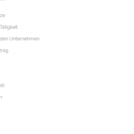
tze
ätigkeit
enden Unternehmen
trag
t)
n