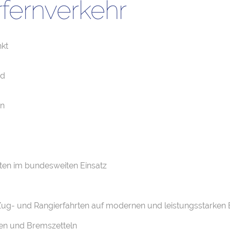
rfernverkehr
kt
nd
en
en im bundesweiten Einsatz
Zug- und Rangierfahrten auf modernen und leistungsstarken 
en und Bremszetteln